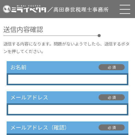
バ
送信内容確認
送信する内容になります。問題がないようでしたら、送信するボタ
ンを押してください。
お名前
必 須
メールアドレス
必 須
メールアドレス（確認）
必 須